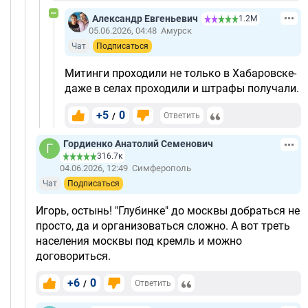
Александр Евгеньевич
1.2М
05.06.2026, 04:48
Амурск
Чат
Подписаться
Митинги проходили не только в Хабаровске-
даже в селах проходили и штрафы получали.
+5
0
/
Ответить
Гордиенко Анатолий Семенович
316.7к
04.06.2026, 12:49
Симферополь
Чат
Подписаться
Игорь, остынь! "Глубинке" до москвы добраться не
просто, да и организоваться сложно. А вот треть
населения москвы под кремль и можно
договориться.
+6
0
/
Ответить