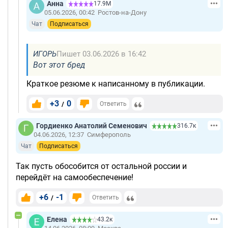
Анна
17.9М
05.06.2026, 00:42
Ростов-на-Дону
Чат
Подписаться
ИГОРЬ
Пишет 03.06.2026 в 16:42
Вот этот бред
Краткое резюме к написанному в публикации.
+3
0
/
Ответить
Гордиенко Анатолий Семенович
316.7к
04.06.2026, 12:37
Симферополь
Чат
Подписаться
Так пусть обособится от остальной россии и
перейдёт на самообеспечение!
+6
-1
/
Ответить
Елена
43.2к