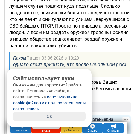
лучшем случае пошлют куда подальше. Сколько
неадекватов, психически больных людей которых ни
кто не лечит и они гуляют по улицам., вернувшихся с
СВО бойцов с ПТСР, Просто по природе агрессивных
людей. И всем им раздать оружие? Уровень насилия
в нашем обществе зашкаливает, раздай оружие и
начнется вакханалия убийств.
Пахом
Пишет 03.06.2026 в 13:29
однако стоит признать, что после небольшой реки
бессмысленной крови
Сайт использует куки
Вы согласны что бы Ваша кровь и кровь Ваших
Они нужны для корректной работы
близких была в этой не большой реке бессмысленной
сайта. Оставаясь на сайте, вы
крови?
соглашаетесь на
использование
cookie файлов и с пользовательским
+7
0
/
Ответить
соглашением
.
OK
Пенсионерка
Григорьева Юлия Евгеньевна
4.2М
Коллективные
04.06.2026, 12:25
Великий Новгород
иски
Главная
Добавить
Видео
Опросы