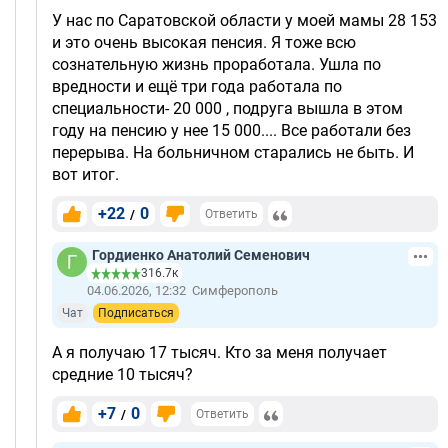
У нас по Саратовской области у моей мамы 28 153
и это очень высокая пенсия. Я тоже всю
сознательную жизнь проработала. Ушла по
вредности и ещё три года работала по
специальности- 20 000 , подруга вышла в этом
году на пенсию у нее 15 000.... Все работали без
перерыва. На больничном старались не быть. И
вот итог.
+22
0
/
Ответить
Гордиенко Анатолий Семенович
316.7к
04.06.2026, 12:32
Симферополь
Чат
Подписаться
А я получаю 17 тысяч. Кто за меня получает
средние 10 тысяч?
+7
0
/
Ответить