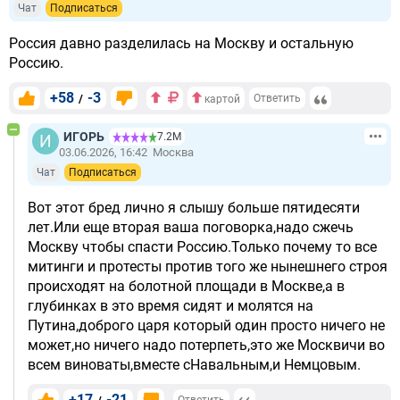
Чат
Подписаться
Россия давно разделилась на Москву и остальную
Россию.
+58
-3
/
Ответить
картой
ИГОРЬ
7.2М
03.06.2026, 16:42
Москва
Чат
Подписаться
Вот этот бред лично я слышу больше пятидесяти
лет.Или еще вторая ваша поговорка,надо сжечь
Москву чтобы спасти Россию.Только почему то все
митинги и протесты против того же нынешнего строя
происходят на болотной площади в Москве,а в
глубинках в это время сидят и молятся на
Путина,доброго царя который один просто ничего не
может,но ничего надо потерпеть,это же Москвичи во
всем виноваты,вместе сНавальным,и Немцовым.
+17
-21