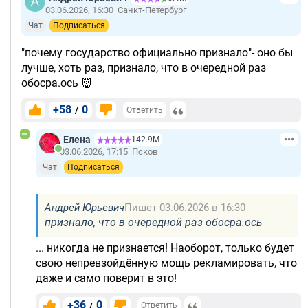
03.06.2026, 16:30
Санкт-Петербург
Чат
Подписаться
"почему государство официально признало"- оно бы
лучше, хоть раз, признало, что в очередной раз
обосра.ось 👹
+58
0
/
Ответить
Елена
142.9М
03.06.2026, 17:15
Псков
Чат
Подписаться
Андрей Юрьевич
Пишет 03.06.2026 в 16:30
признало, что в очередной раз обосра.ось
... никогда не признается! Наоборот, только будет
свою непревзойдённую мощь рекламировать, что
даже и само поверит в это!
+36
0
/
Ответить