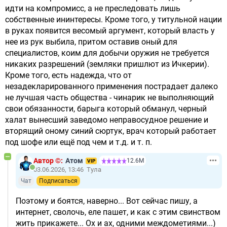
идти на компромисс, а не преследовать лишь
собственные ининтересы. Кроме того, у титульной нации
в руках появится весомый аргумент, который власть у
нее из рук выбила, притом оставив оный для
специалистов, коим для добычи оружия не требуется
никаких разрешений (земляки пришлют из Ичкерии).
Кроме того, есть надежда, что от
незадекларированного применения пострадает далеко
не лучшая часть общества - чинарик не выполняющий
свои обязанности, барыга который обманул, черный
халат вынесший заведомо неправосудное решение и
вторящий оному синий сюртук, врач который работает
под шофе или ещё под чем и т.д. и т. п.
Автор ©:
Атом
12.6М
VIP
03.06.2026, 13:46
Тула
Чат
Подписаться
Поэтому и боятся, наверно... Вот сейчас пишу, а
интернет, сволочь, еле пашет, и как с этим свинством
жить прикажете... Ох и ах, одними междометиями...)