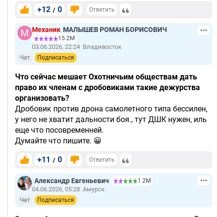
+12
0
/
Ответить
Механик
МАЛЫШЕВ РОМАН БОРИСОВИЧ
15.2М
03.06.2026, 22:24
Владивосток
Чат
Подписаться
Что сейчас мешает Охотничьим обществам дать
право их членам с дробовиками такие дежурства
организовать?
Дробовик против дрона самолетного типа бессилен,
у него не хватит дальности боя., тут ДШК нужен, иль
еще что посовременней.
Думайте что пишите. 😀
+11
0
/
Ответить
Александр Евгеньевич
1.2М
04.06.2026, 05:28
Амурск
Чат
Подписаться