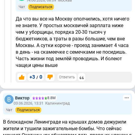
14.06.2026, 08:09
Москва
Чат
Подписаться
Да что вы все на Москву ополчились, хотя ничего
не знаете. У простых москвичей зарплата ниже
чем у уборщицы, порядка 20-30 тысяч у
бюджетников, а траты в разы большие, чем вне
Москвы. А сутки короче - проезд занимает 4 часа
в день - на скамеечке с семечками не посидишь.
Часть жизни под землёй проводишь. И болеют
чаще,и цены выше
+3
0
/
Ответить
Виктор
8.8М
03.06.2026, 13:31
Калининград
Чат
Подписаться
В блокадном Ленинграде на крышах домов дежурили
жители и тушили зажигательные бомбы. Что сейчас