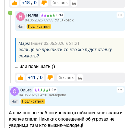
+18
0
/
Ответить
Нелля
1.7М
04.06.2026, 09:55
Ульяновск
Чат
Подписаться
Марк
Пишет 03.06.2026 в 21:21
если цб не прикрыть то кто же будет ставку
снижать?
... или повышать ))
+11
0
/
Ответить
Ольга
1.2М
04.06.2026, 04:20
Кемерово
Чат
Подписаться
А нам оно всё заблокировало,чтобы меньше знали и
крепче спали.Никаких оповещений об угрозах не
увидим,а там кто выжил-молодец!