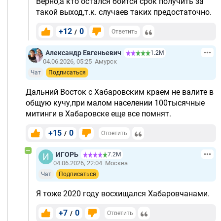
Верно,а кто остался боится срок получить за
такой выход,т.к. случаев таких предостаточно.
+12
0
/
Ответить
Александр Евгеньевич
1.2М
04.06.2026, 05:25
Амурск
Чат
Подписаться
Дальний Восток с Хабаровским краем не валите в
общую кучу,при малом населении 100тысячные
митинги в Хабаровске еще все помнят.
+15
0
/
Ответить
ИГОРЬ
7.2М
04.06.2026, 22:04
Москва
Чат
Подписаться
Я тоже 2020 году восхищался Хабаровчанами.
+7
0
/
Ответить