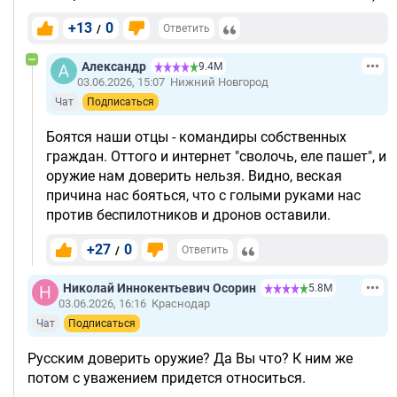
+13
0
/
Ответить
Александр
9.4М
03.06.2026, 15:07
Нижний Новгород
Чат
Подписаться
Боятся наши отцы - командиры собственных
граждан. Оттого и интернет "сволочь, еле пашет", и
оружие нам доверить нельзя. Видно, веская
причина нас бояться, что с голыми руками нас
против беспилотников и дронов оставили.
+27
0
/
Ответить
Николай Иннокентьевич Осорин
5.8М
03.06.2026, 16:16
Краснодар
Чат
Подписаться
Русским доверить оружие? Да Вы что? К ним же
потом с уважением придется относиться.