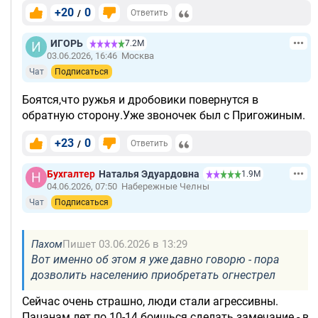
+20
0
/
Ответить
ИГОРЬ
7.2М
03.06.2026, 16:46
Москва
Чат
Подписаться
Боятся,что ружья и дробовики повернутся в
обратную сторону.Уже звоночек был с Пригожиным.
+23
0
/
Ответить
Бухгалтер
Наталья Эдуардовна
1.9М
04.06.2026, 07:50
Набережные Челны
Чат
Подписаться
Пахом
Пишет 03.06.2026 в 13:29
Вот именно об этом я уже давно говорю - пора
дозволить населению приобретать огнестрел
Сейчас очень страшно, люди стали агрессивны.
Пацанам лет по 10-14 боишься сделать замечание - в