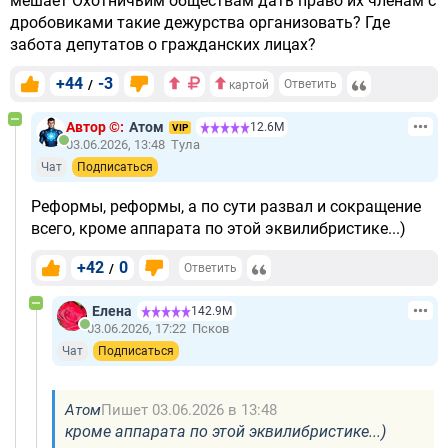
мешает Охотничьим обществам дать право их членам с
дробовиками такие дежурства организовать? Где
забота депутатов о гражданских лицах?
+44
-3
/
Ответить
картой
Автор ©:
Атом
12.6М
VIP
03.06.2026, 13:48
Тула
Чат
Подписаться
Реформы, реформы, а по сути развал и сокращение
всего, кроме аппарата по этой эквилибристике...)
+42
0
/
Ответить
Елена
142.9М
03.06.2026, 17:22
Псков
Чат
Подписаться
Атом
Пишет 03.06.2026 в 13:48
кроме аппарата по этой эквилибристике...)