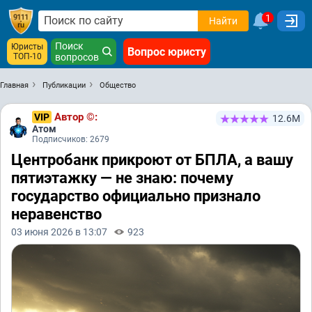
1
Найти
Поиск
Юристы
Вопрос юристу
ТОП-10
вопросов
Главная
Публикации
Общество
Автор ©:
VIP
12.6М
Атом
Подписчиков: 2679
Центробанк прикроют от БПЛА, а вашу
пятиэтажку — не знаю: почему
государство официально признало
неравенство
03 июня 2026 в 13:07
923