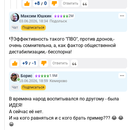
+8
0
/
Ответить
Максим Юшкин
2М
03.06.2026, 18:34
Подольск
Чат
Подписаться
👎Эффективность такого "ПВО", против дронов,-
очень сомнительна, а, как фактор общественной
дестабилизации,- бесспорна!
+9
-1
/
Ответить
Борис
1.9М
03.06.2026, 18:59
Кемерово
Чат
Подписаться
В времена народ воспитывался по другому - была
ИДЕЯ!
А сейчас её нет.
И на кого равняться и с кого брать пример??? 😂 😂
😀