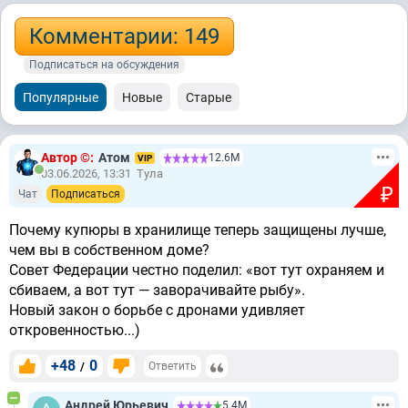
Комментарии: 149
Подписаться на обсуждения
Популярные
Новые
Старые
Автор ©:
Атом
12.6М
VIP
03.06.2026, 13:31
Тула
₽
Чат
Подписаться
Почему купюры в хранилище теперь защищены лучше,
чем вы в собственном доме?
Совет Федерации честно поделил: «вот тут охраняем и
сбиваем, а вот тут — заворачивайте рыбу».
Новый закон о борьбе с дронами удивляет
откровенностью...)
+48
0
/
Ответить
Андрей Юрьевич
5.4М