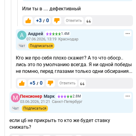
Или ты в .... дефективный
+3
0
/
Ответить
Андрей
1.4М
07.06.2026, 13:19
Краснодар
Чат
Подписаться
Кто же про себя плохо скажет? А то что обоср..
лись это по умолчанию всегда. Я ни одной победы
не помню, перед глазами только одни обсирания...
+5
0
/
Ответить
Пенсионер
Марк
2.8М
03.06.2026, 21:21
Санкт-Петербург
Чат
Подписаться
если цб не прикрыть то кто же будет ставку
снижать?