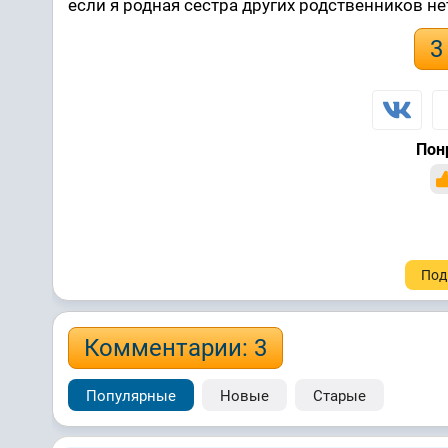
если я родная сестра других родственников не
3
Пон
Под
Комментарии: 3
Популярные
Новые
Старые