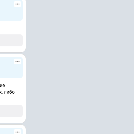
ие
, либо