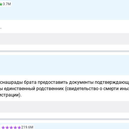
3.7М
.
госнашрады брата предоставить документы подтверждающ
ы единственный родственник (свидетельство о смерти иных
истрации).
219.6М