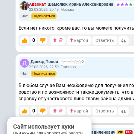
Адвокат
Шамолюк Ирина Александровна
22.03.2026, 20:49
Москва
Чат
Подписаться
Если нет никого, кроме вас, то вы можете получить
0
картой
Ответить
Давыд Попов
0
22.03.2026, 22:59
Елизово
Чат
Подписаться
В любом случае Вам необходимо для получения 
родство и по возможности также документы что в
справку от участкового либо главы района админ
0
картой
Ответить
Сайт использует куки
Юрист
Кочетков Александр Владиленович
VIP
PRO
Они нужны для корректной работы