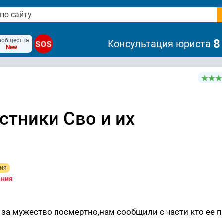
ообщества
8
Консультация юриста
SOS
New
стники Сво и их
рия
ания
за мужество посмертно,нам сообщили с части кто ее 