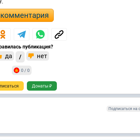
т.
 комментария
равилась публикация?
да
нет
/
0 / 0
писаться
Донаты ₽
Подписаться на 