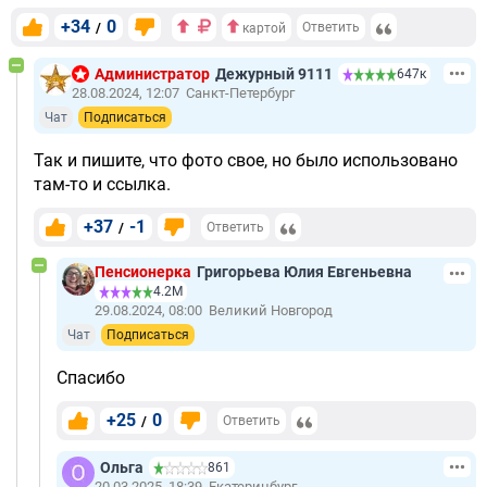
+34
0
/
Ответить
картой
Администратор
Дежурный 9111
647к
28.08.2024, 12:07
Санкт-Петербург
Чат
Подписаться
Так и пишите, что фото свое, но было использовано
там-то и ссылка.
+37
-1
/
Ответить
Пенсионерка
Григорьева Юлия Евгеньевна
4.2М
29.08.2024, 08:00
Великий Новгород
Чат
Подписаться
Спасибо
+25
0
/
Ответить
Ольга
861
20.03.2025, 18:39
Екатеринбург