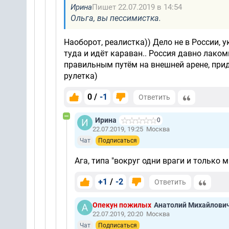
Ирина
Пишет 22.07.2019 в 14:54
Ольга, вы пессимистка.
Наоборот, реалистка)) Дело не в России, у
туда и идёт караван.. Россия давно лаком
правильным путём на внешней арене, придё
рулетка)
0 /
-1
Ответить
Ирина
0
22.07.2019, 19:25
Москва
Чат
Подписаться
Ага, типа "вокруг одни враги и только 
+1
/
-2
Ответить
Опекун пожилых
Анатолий Михайлови
22.07.2019, 20:20
Москва
Чат
Подписаться