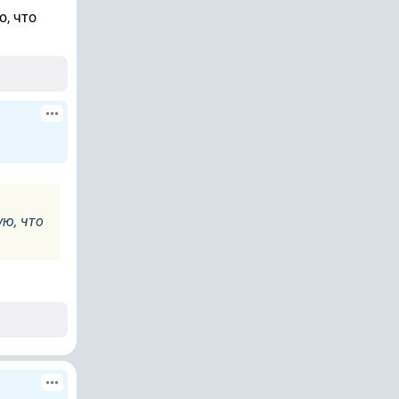
ю, что
ую, что