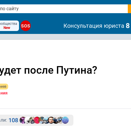
ообщества
8
Консультация юриста
SOS
New
будет после Путина?
риев
ания
108
ли: