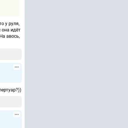
о у руля,
с она идёт
На авось,
пертуар?))