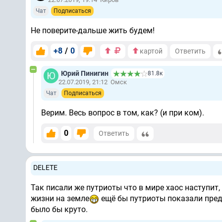
Чат
Подписаться
Не поверите-дальше жить будем!
+8
/
0
картой
Ответить
Юрий Пинигин
81.8к
22.07.2019, 21:12
Омск
Чат
Подписаться
Верим. Весь вопрос в том, как? (и при ком).
0
Ответить
DELETE
Так писали же путриоты что в мире хаос наступит, 
жизни на земле
ещё бы путриоты показали преда
было бы круто.