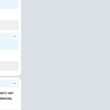
него нет
зяином,