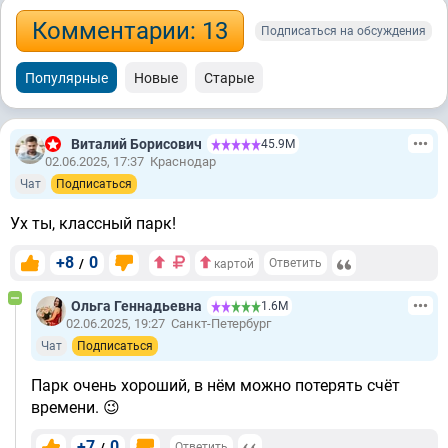
Комментарии: 13
Подписаться на обсуждения
Популярные
Новые
Старые
Виталий Борисович
45.9М
02.06.2025, 17:37
Краснодар
Чат
Подписаться
Ух ты, классный парк!
+8
0
/
Ответить
картой
Ольга Геннадьевна
1.6М
02.06.2025, 19:27
Санкт-Петербург
Чат
Подписаться
Парк очень хороший, в нём можно потерять счёт
времени. 😉
+7
0
/
Ответить