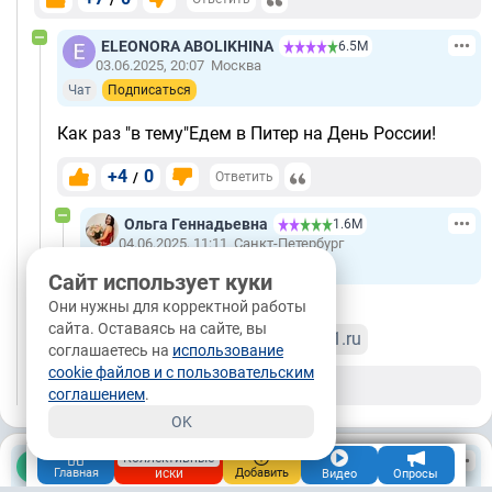
ELEONORA ABOLIKHINA
6.5М
03.06.2025, 20:07
Москва
Чат
Подписаться
Как раз "в тему"Едем в Питер на День России!
+4
0
/
Ответить
Ольга Геннадьевна
1.6М
04.06.2025, 11:11
Санкт-Петербург
Чат
Подписаться
Сайт использует куки
Они нужны для корректной работы
Здорово!
сайта. Оставаясь на сайте, вы
Продолжение здесь:
www.9111.ru
соглашаетесь на
использование
cookie файлов и с пользовательским
+4
0
/
Ответить
соглашением
.
OK
Коллективные
Sergey
2.2М
иски
Главная
Добавить
Видео
Опросы
03.06.2025, 00:45
Москва